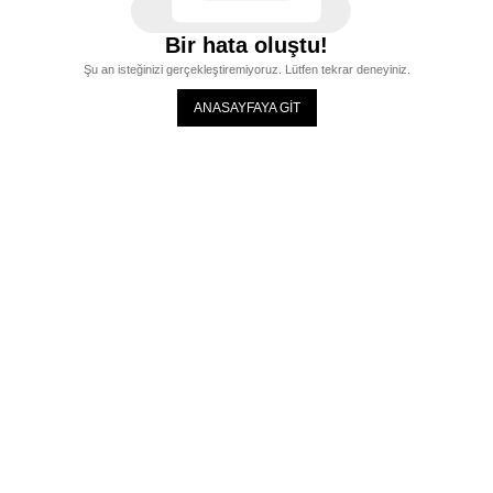
Bir hata oluştu!
Şu an isteğinizi gerçekleştiremiyoruz. Lütfen tekrar deneyiniz.
ANASAYFAYA GİT