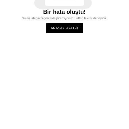
Bir hata oluştu!
Şu an isteğinizi gerçekleştiremiyoruz. Lütfen tekrar deneyiniz.
ANASAYFAYA GİT