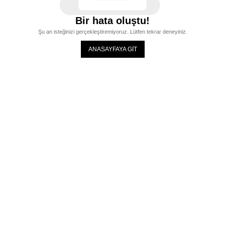
Bir hata oluştu!
Şu an isteğinizi gerçekleştiremiyoruz. Lütfen tekrar deneyiniz.
ANASAYFAYA GİT