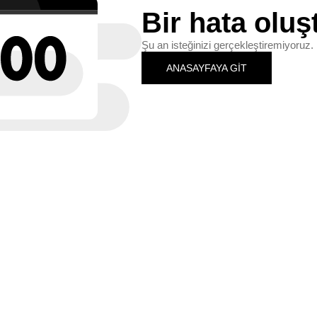
Bir hata oluş
Şu an isteğinizi gerçekleştiremiyoruz. 
ANASAYFAYA GİT