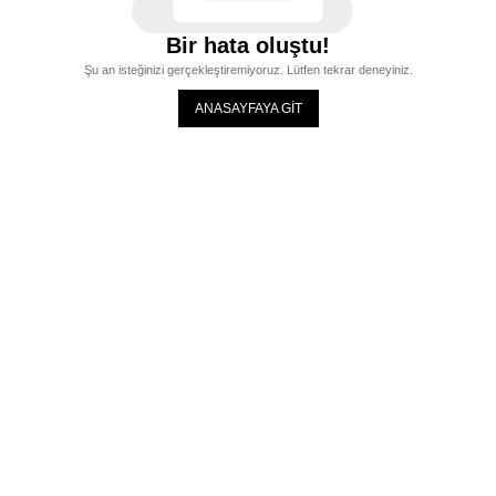
Bir hata oluştu!
Şu an isteğinizi gerçekleştiremiyoruz. Lütfen tekrar deneyiniz.
ANASAYFAYA GİT