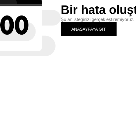
Bir hata oluş
Şu an isteğinizi gerçekleştiremiyoruz. 
ANASAYFAYA GİT