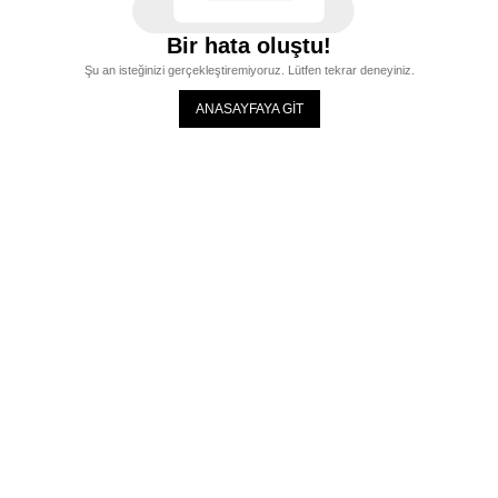
Bir hata oluştu!
Şu an isteğinizi gerçekleştiremiyoruz. Lütfen tekrar deneyiniz.
ANASAYFAYA GİT