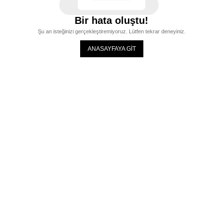
Bir hata oluştu!
Şu an isteğinizi gerçekleştiremiyoruz. Lütfen tekrar deneyiniz.
ANASAYFAYA GİT